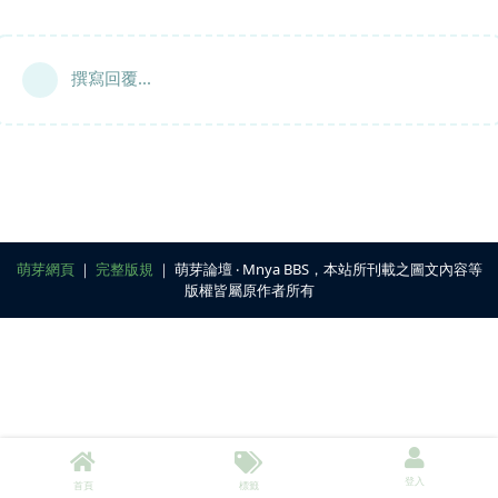
撰寫回覆...
萌芽網頁
｜
完整版規
｜ 萌芽論壇 ‧ Mnya BBS，本站所刊載之圖文內容等
版權皆屬原作者所有
登入
首頁
標籤