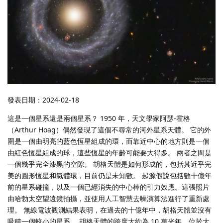
發表日期：2024-02-18
這是一個星系還是兩個星系？ 1950 年，天文學家阿瑟-霍格
（Arthur Hoag）偶然發現了這個不尋常的河外星系天體。 它的外
圍是一個由明亮的藍色恆星組成的環，而靠近中心的地方則是一個
由紅色恆星組成的球，這些恆星的年齡可能要大得多。 兩者之間是
一個幾乎完全漆黑的空隙。 胡格天體是如何形成的，包括其近乎完
美的圓形恆星和氣體環，目前仍是未知數。 起源假說包括數十億年
前的星系碰撞，以及一個已經消失的中心棒的引力效應。這張照片
由哈勃太空望遠鏡拍攝，並使用人工智慧去噪演算法進行了重新處
理。 無線電波觀測結果表明，在過去的十億年中，胡格天體並沒有
吸積一個較小的星系。 胡格天體的跨度大約為 10 萬光年，位於大