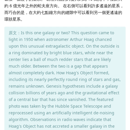
約 6 億光年之外的蛇夫座方向。 在右側可以看到許多遙遠的星系，
而巧合的是，在大約七點鐘方向的縫隙中可以看到另一個更遙遠的
環狀星系。
原文：Is this one galaxy or two? This question came to
light in 1950 when astronomer Arthur Hoag chanced
upon this unusual extragalactic object. On the outside is
a ring dominated by bright blue stars, while near the
center lies a ball of much redder stars that are likely
much older. Between the two is a gap that appears
almost completely dark. How Hoag's Object formed,
including its nearly perfectly round ring of stars and gas,
remains unknown. Genesis hypotheses include a galaxy
collision billions of years ago and the gravitational effect
of a central bar that has since vanished. The featured
photo was taken by the Hubble Space Telescope and
reprocessed using an artificially intelligent de-noising
algorithm. Observations in radio waves indicate that
Hoag's Object has not accreted a smaller galaxy in the