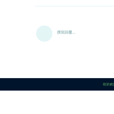
撰寫回覆...
萌芽網