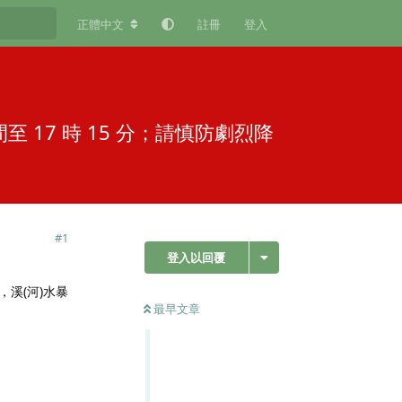
正體中文
註冊
登入
間至 17 時 15 分；請慎防劇烈降
#
1
登入以回覆
擊，溪(河)水暴
最早文章
回覆