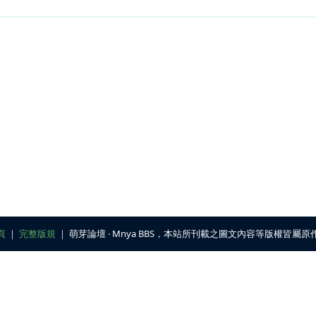
頁
｜
完整版規
｜ 萌芽論壇 ‧ Mnya BBS，本站所刊載之圖文內容等版權皆屬