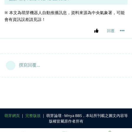
※ 本文為萌芽機器人自動推播訊息，資料來源為中央氣象署，可能
會有資訊誤差請見諒！
回覆
撰寫回覆...
萌芽網頁
｜
完整版規
｜ 萌芽論壇 ‧ Mnya BBS，本站所刊載之圖文內容等
版權皆屬原作者所有