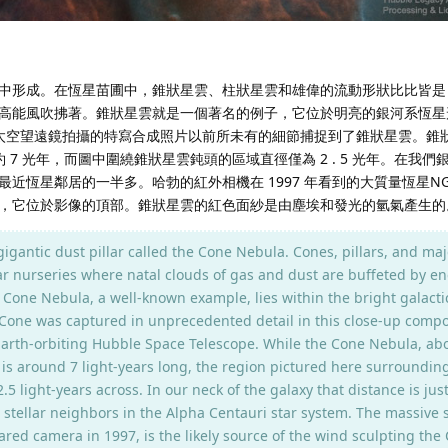
中形成。在恆星苗圃中，錐狀星雲、柱狀星雲和雄偉的流動形狀比比皆是
高能風吹拂著。錐狀星雲就是一個著名的例子，它位於明亮的銀河系恆星形
哈勃太空望遠鏡拍攝的特寫合成照片以前所未有的細節捕捉到了錐狀星雲。錐
約 7 光年，而圖中圍繞錐狀星雲鈍頭的區域直徑僅為 2 . 5 光年。在我
恆星鄰居的一半多。哈勃的紅外相機在 1997 年看到的大質量恆星NGC 2
，它位於影像的頂部。錐狀星雲的紅色面紗是由塵埃和發光的氫氣產生的
gantic dust pillar called the Cone Nebula. Cones, pillars, and maj
ar nurseries where natal clouds of gas and dust are buffeted by en
Cone Nebula, a well-known example, lies within the bright galactic
one was captured in unprecedented detail in this close-up compo
Earth-orbiting Hubble Space Telescope. While the Cone Nebula, ab
 is around 7 light-years long, the region pictured here surroundin
5 light-years across. In our neck of the galaxy that distance is just
 stellar neighbors in the Alpha Centauri star system. The massive
ared camera in 1997, is the likely source of the wind sculpting the