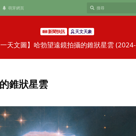
萌芽網頁
新聞快訊
天文天象
一天文圖】哈勃望遠鏡拍攝的錐狀星雲 (2024-02
的錐狀星雲