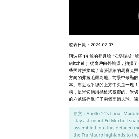
發表日期：2024-02-03
阿波羅 14 號的登月艙 "安塔瑞斯 "
Mitchell）從窗戶向外眺望，拍攝
些照片拼接成了這張詳細的馬賽克照
方向的弗拉毛羅高地。前景中最顯眼
本。靠近地平線的上方中央是一塊 1 
柄，是米切爾用標槍式投擲的。米切爾
的六號鐵桿擊打了兩個高爾夫球。謝
原文：Apollo 14's Lunar Module A
stay astronaut Ed Mitchell snap
assembled into this detailed mo
the Fra Mauro highlands to the