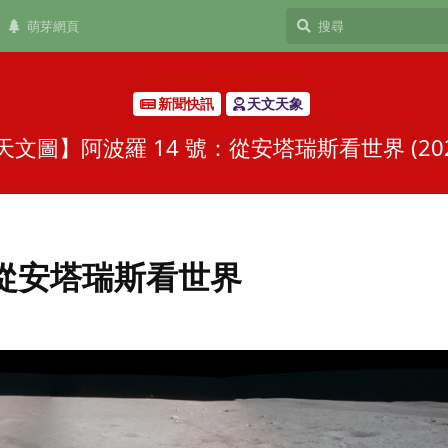
萌芽網頁
新聞快訊
天文天象
文圖】阿波羅 14 號：從安塔瑞斯看世界 (2024-
：從安塔瑞斯看世界