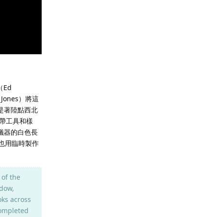
（Ed
ones）將這
是著陸點西北
帶工具和樣
樣儀器的白色長
）也用臨時製作
of the
ndow,
oks across
completed