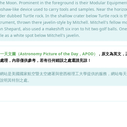
 the Moon. Prominent in the foreground is their Modular Equipmen
kshaw-like device used to carry tools and samples. Near the horizo
der dubbed Turtle rock. In the shallow crater below Turtle rock is t
rument, thrown there javelin-style by Mitchell. Mitchell's fellow 
n Shepard, also used a makeshift six iron to hit two golf balls. One
ble as a white spot below Mitchell's javelin.
天文圖（Astronomy Picture of the Day，APOD）
，原文為英文，
 進行自動處理，內容僅供參考，若有任何錯誤之處還請見諒！
網站是美國國家航空暨太空總署與密西根理工大學提供的服務，網站每天
說明其特別之處。