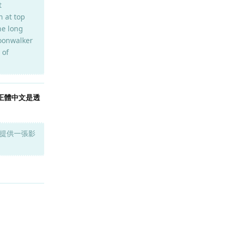
t
n at top
he long
moonwalker
 of
正體中文是透
提供一張影
回覆