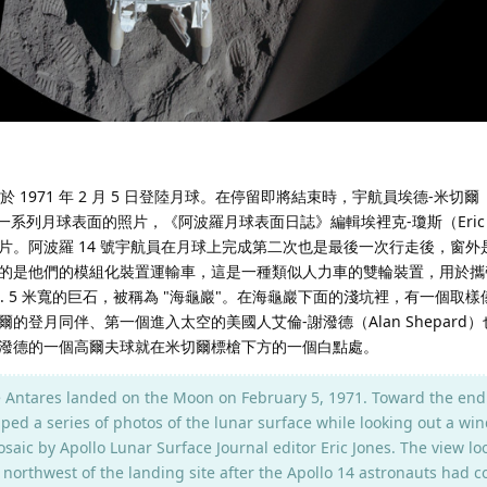
號於 1971 年 2 月 5 日登陸月球。在停留即將結束時，宇航員埃德-米切爾
了一系列月球表面的照片，《阿波羅月球表面日誌》編輯埃裡克-瓊斯（Eric J
片。阿波羅 14 號宇航員在月球上完成第二次也是最後一次行走後，窗外
的是他們的模組化裝置運輸車，這是一種類似人力車的雙輪裝置，用於攜
. 5 米寬的巨石，被稱為 "海龜巖"。在海龜巖下面的淺坑裡，有一個取
的登月同伴、第一個進入太空的美國人艾倫-謝潑德（Alan Shepard
潑德的一個高爾夫球就在米切爾標槍下方的一個白點處。
ntares landed on the Moon on February 5, 1971. Toward the end 
ped a series of photos of the lunar surface while looking out a wi
saic by Apollo Lunar Surface Journal editor Eric Jones. The view lo
 northwest of the landing site after the Apollo 14 astronauts had 