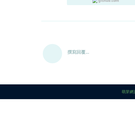
github.com
撰寫回覆...
萌芽網