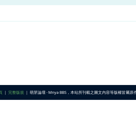
頁
｜
完整版規
｜ 萌芽論壇 ‧ Mnya BBS，本站所刊載之圖文內容等版權皆屬