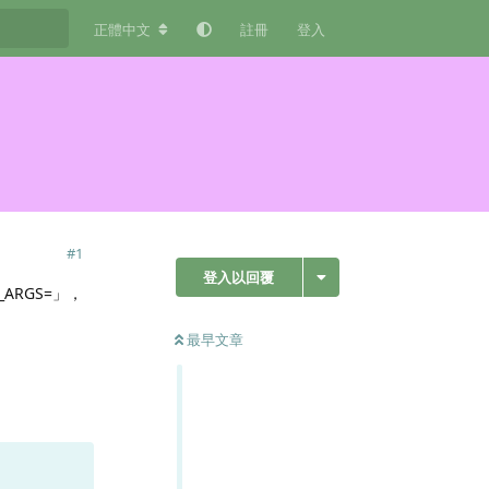
正體中文
註冊
登入
#
1
登入以回覆
E_ARGS=」，
最早文章