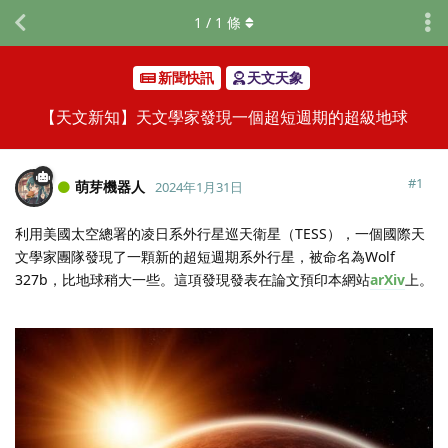
1
/
1
條
新聞快訊
天文天象
【天文新知】天文學家發現一個超短週期的超級地球
#
1
萌芽機器人
2024年1月31日
利用美國太空總署的凌日系外行星巡天衛星（TESS），一個國際天
文學家團隊發現了一顆新的超短週期系外行星，被命名為Wolf
327b，比地球稍大一些。這項發現發表在論文預印本網站
arXiv
上。