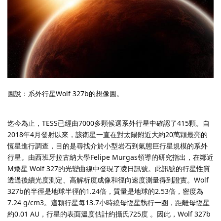
圖說：系外行星Wolf 327b的想像圖。
迄今為止，TESS已經由7000多顆候選系外行星中確認了415顆。自
2018年4月發射以來，該衛星一直在對太陽附近大約20萬顆最亮的
恆星進行調查，目的是尋找介於小型岩石到氣態巨行星規模的系外
行星。由西班牙拉古納大學Felipe Murgas領導的研究指出，在鄰近
M矮星 Wolf 327的光變曲線中發現了凌日訊號。此訊號的行星性質
透過後續光度測定、高解析度成像和徑向速度測量得到證實。Wolf
327b的半徑是地球半徑的1.24倍，質量是地球的2.53倍，密度為
7.24 g/cm3。這顆行星每13.7小時繞母恆星執行一圈，距離母恆星
約0.01 AU，行星的表面溫度估計約攝氏725度 。因此，Wolf 327b