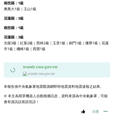
南投縣：1級
奧萬大1級｜玉山1級
花蓮縣：3級
南投縣：1級
花蓮縣：3級
光復3級｜紅葉2級｜西林2級｜玉里1級｜銅門1級｜鹽寮1級｜花蓮
市1級｜磯崎1級｜西寶1級
scweb.cwa.gov.tw
scweb.cwa.gov.tw
本報告係中央氣象署地震觀測網即時地震資料地震速報之結果。
※ 本文為萌芽機器人自動推播訊息，資料來源為中央氣象署，可能
會有資訊誤差請見諒！
回覆