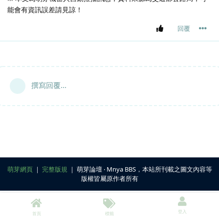
能會有資訊誤差請見諒！
回覆
撰寫回覆...
萌芽網頁
｜
完整版規
｜ 萌芽論壇 ‧ Mnya BBS，本站所刊載之圖文內容等
版權皆屬原作者所有
登入
首頁
標籤