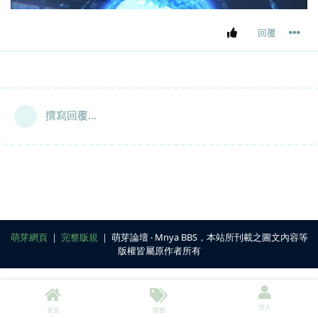
回覆
撰寫回覆...
萌芽網頁
｜
完整版規
｜ 萌芽論壇 ‧ Mnya BBS，本站所刊載之圖文內容等
版權皆屬原作者所有
登入
首頁
標籤