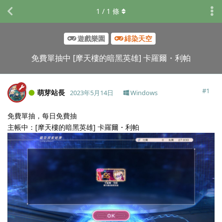
1
/
1
條
遊戲樂園
緋染天空
免費單抽中 [摩天樓的暗黑英雄] 卡羅爾・利帕
#
1
萌芽站長
2023年5月14日
Windows
免費單抽，每日免費抽
主帳中：[摩天樓的暗黑英雄] 卡羅爾・利帕