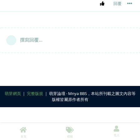
回覆
撰寫回覆...
萌芽網頁
｜
完整版規
｜ 萌芽論壇 ‧ Mnya BBS，本站所刊載之圖文內容等
版權皆屬原作者所有
登入
首頁
標籤