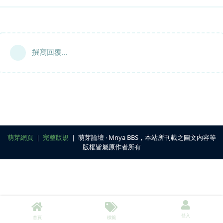
撰寫回覆...
萌芽網頁
｜
完整版規
｜ 萌芽論壇 ‧ Mnya BBS，本站所刊載之圖文內容等
版權皆屬原作者所有
登入
首頁
標籤