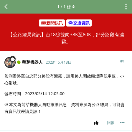
1
/
1
條
新聞快訊
交通資訊
【公路總局資訊】台18線雙向38K至80K，部分路段有濃
霧。
#
1
萌芽機器人
2023年5月13日
監測番路至自忠部分路段有濃霧，請用路人開啟頭燈降低車速，小
心駕駛。
發布時間：2023/05/14 12:05:00
※ 本文為萌芽機器人自動推播訊息，資料來源為公路總局，可能會
有資訊誤差請見諒！
回覆