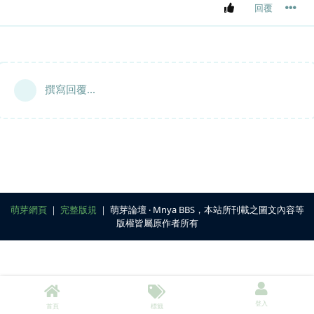
回覆
撰寫回覆...
萌芽網頁
｜
完整版規
｜ 萌芽論壇 ‧ Mnya BBS，本站所刊載之圖文內容等
版權皆屬原作者所有
登入
首頁
標籤