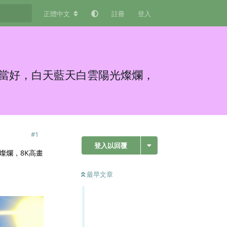
正體中文
註冊
登入
當好，白天藍天白雲陽光燦爛，
#
1
登入以回覆
燦爛，8K高畫
最早文章