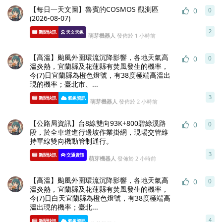
【每日一天文圖】魯賓的COSMOS 觀測區
0
0
0
條
(2026-08-07)
2
新聞快訊
天文天象
萌芽機器人
發佈於
1 小時前
【高溫】颱風外圍環流沉降影響，各地天氣高
0
0
0
條
溫炎熱，宜蘭縣及花蓮縣有焚風發生的機率，
今(7)日宜蘭縣為橙色燈號，有38度極端高溫出
現的機率；臺北市、...
3
新聞快訊
氣象資訊
萌芽機器人
發佈於
2 小時前
【公路局資訊】台8線雙向93K+800碧綠溪路
0
0
0
條
段，於全車道進行邊坡作業掛網，現場交管維
持單線雙向機動管制通行。
3
新聞快訊
交通資訊
萌芽機器人
發佈於
2 小時前
【高溫】颱風外圍環流沉降影響，各地天氣高
0
0
0
條
溫炎熱，宜蘭縣及花蓮縣有焚風發生的機率，
今(7)日白天宜蘭縣為橙色燈號，有38度極端高
溫出現的機率；臺北...
4
新聞快訊
氣象資訊