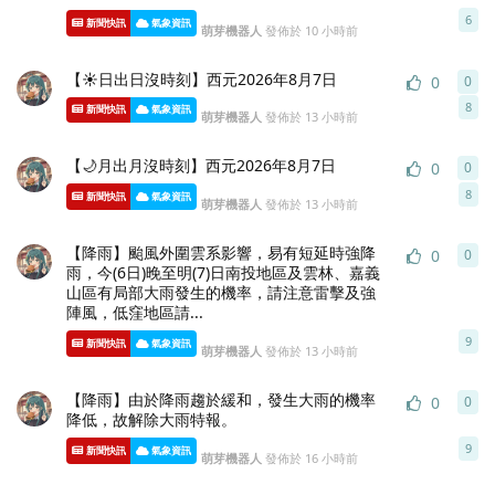
6
新聞快訊
氣象資訊
萌芽機器人
發佈於
10 小時前
【☀️日出日沒時刻】西元2026年8月7日
0
0
0
條
8
新聞快訊
氣象資訊
萌芽機器人
發佈於
13 小時前
【🌙月出月沒時刻】西元2026年8月7日
0
0
0
條
8
新聞快訊
氣象資訊
萌芽機器人
發佈於
13 小時前
【降雨】颱風外圍雲系影響，易有短延時強降
0
0
0
條
雨，今(6日)晚至明(7)日南投地區及雲林、嘉義
山區有局部大雨發生的機率，請注意雷擊及強
陣風，低窪地區請...
9
新聞快訊
氣象資訊
萌芽機器人
發佈於
13 小時前
【降雨】由於降雨趨於緩和，發生大雨的機率
0
0
0
條
降低，故解除大雨特報。
9
新聞快訊
氣象資訊
萌芽機器人
發佈於
16 小時前