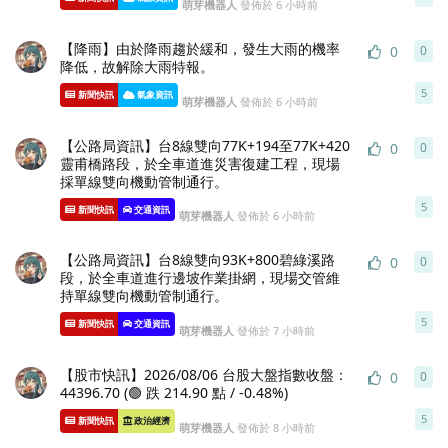
萌芽機器人
發佈於
6 小時前
【降雨】由於降雨趨於緩和，發生大雨的機率
0
0
0
條
降低，故解除大雨特報。
5
新聞快訊
氣象資訊
萌芽機器人
發佈於
6 小時前
【公路局資訊】台8線雙向77K+194至77K+420
0
0
0
條
靈甫橋路段，於全車道進災害復建工程，現場
採單線雙向機動管制通行。
5
新聞快訊
交通資訊
萌芽機器人
發佈於
6 小時前
【公路局資訊】台8線雙向93K+800碧綠溪路
0
0
0
條
段，於全車道進行邊坡作業掛網，現場交管維
持單線雙向機動管制通行。
5
新聞快訊
交通資訊
萌芽機器人
發佈於
7 小時前
【股市快訊】2026/08/06 台股大盤指數收盤：
0
0
0
條
44396.70 (🟢 跌 214.90 點 / -0.48%)
5
新聞快訊
政治經濟
萌芽機器人
發佈於
8 小時前