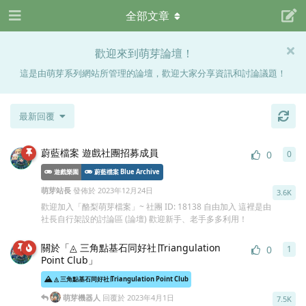
全部文章
歡迎來到萌芽論壇！
這是由萌芽系列網站所管理的論壇，歡迎大家分享資訊和討論議題！
最新回覆
蔚藍檔案 遊戲社團招募成員
0
0
0
條
遊戲樂園
蔚藍檔案 Blue Archive
萌芽站長
發佈於
2023年12月24日
3.6K
歡迎加入「酪梨萌芽檔案」~ 社團 ID: 18138 自由加入 這裡是由
社長自行架設的討論區 (論壇) 歡迎新手、老手多多利用！
關於「◬ 三角點基石同好社∣Triangulation
0
1
1
條
Point Club」
◬ 三角點基石同好社∣Triangulation Point Club
萌芽機器人
回覆於
2023年4月1日
7.5K