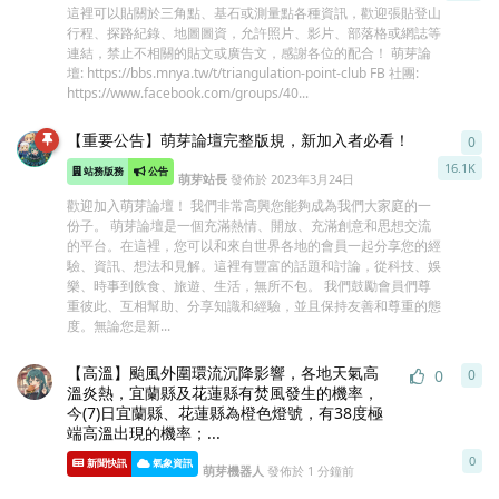
這裡可以貼關於三角點、基石或測量點各種資訊，歡迎張貼登山
行程、探路紀錄、地圖圖資，允許照片、影片、部落格或網誌等
連結，禁止不相關的貼文或廣告文，感謝各位的配合！ 萌芽論
壇: https://bbs.mnya.tw/t/triangulation-point-club FB 社團:
https://www.facebook.com/groups/40...
【重要公告】萌芽論壇完整版規，新加入者必看！
0
0
條
16.1K
站務版務
公告
萌芽站長
發佈於
2023年3月24日
歡迎加入萌芽論壇！ 我們非常高興您能夠成為我們大家庭的一
份子。 萌芽論壇是一個充滿熱情、開放、充滿創意和思想交流
的平台。在這裡，您可以和來自世界各地的會員一起分享您的經
驗、資訊、想法和見解。這裡有豐富的話題和討論，從科技、娛
樂、時事到飲食、旅遊、生活，無所不包。 我們鼓勵會員們尊
重彼此、互相幫助、分享知識和經驗，並且保持友善和尊重的態
度。無論您是新...
【高溫】颱風外圍環流沉降影響，各地天氣高
0
0
0
條
溫炎熱，宜蘭縣及花蓮縣有焚風發生的機率，
今(7)日宜蘭縣、花蓮縣為橙色燈號，有38度極
端高溫出現的機率；...
0
新聞快訊
氣象資訊
萌芽機器人
發佈於
1 分鐘前