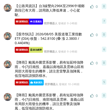
【公路局資訊】台3線雙向296K至299K中埔鄉
0
0
0
條
路段已有大雨，請用路人降低車速，小心駕
駛。
7
新聞快訊
交通資訊
萌芽機器人
發佈於
9 小時前
【股市快訊】2026/08/05 美股道瓊工業指數
0
0
0
條
ETF (DIA) 收盤：542.8100 (🔴 漲 2.3800 /
0.4404%)
6
新聞快訊
政治經濟
萌芽機器人
發佈於
9 小時前
【降雨】颱風外圍雲系影響，易有短延時強降
0
0
0
條
雨，今(7)日南投、嘉義以南地區及雲林山區有
局部大雨發生的機率，請注意雷擊及強陣風，
低窪地區請慎防積水。
5
新聞快訊
氣象資訊
萌芽機器人
發佈於
10 小時前
【降雨】颱風外圍雲系影響，易有短延時強降
0
0
0
條
雨，今(7)日南投、南部地區及雲林、嘉義山區
有局部大雨發生的機率，請注意雷擊及強陣
風，低窪地區請慎防積水。