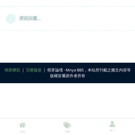
撰寫回覆...
萌芽網頁
｜
完整版規
｜ 萌芽論壇 ‧ Mnya BBS，本站所刊載之圖文內容等
版權皆屬原作者所有
登入
首頁
標籤