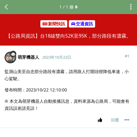
1
/
1
條
新聞快訊
交通資訊
【公路局資訊】台18線雙向52K至95K，部分路段有濃霧。
#
1
萌芽機器人
2023年10月22日
監測山美至自忠部分路段有濃霧，請用路人打開頭燈降低車速，小
心駕駛。
發布時間：2023/10/22 12:10:00
※ 本文為萌芽機器人自動推播訊息，資料來源為公路局，可能會有
資訊誤差請見諒！
回覆