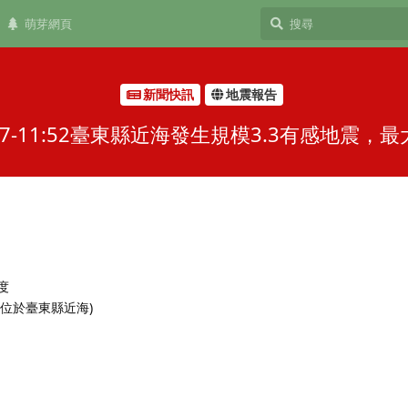
萌芽網頁
新聞快訊
地震報告
7-11:52臺東縣近海發生規模3.3有感地震
 度
 (位於臺東縣近海)