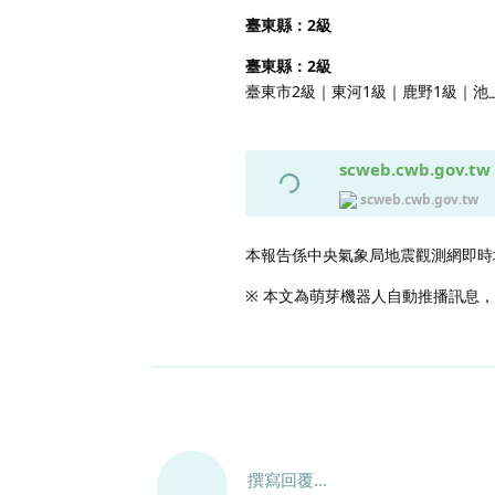
臺東縣：2級
臺東縣：2級
臺東市2級｜東河1級｜鹿野1級｜池
scweb.cwb.gov.tw
scweb.cwb.gov.tw
本報告係中央氣象局地震觀測網即時
※ 本文為萌芽機器人自動推播訊息
撰寫回覆...