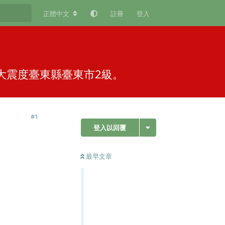
正體中文
註冊
登入
，最大震度臺東縣臺東市2級。
#
1
登入以回覆
最早文章