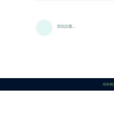
撰寫回覆...
萌芽網