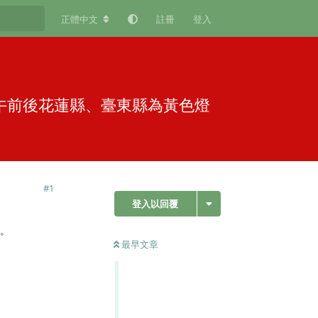
正體中文
註冊
登入
午前後花蓮縣、臺東縣為黃色燈
#
1
登入以回覆
意。
最早文章
回覆