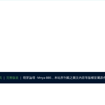
頁
｜
完整版規
｜ 萌芽論壇 ‧ Mnya BBS，本站所刊載之圖文內容等版權皆屬