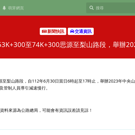
萌芽網頁
新聞快訊
交通資訊
K+300至74K+300思源至梨山路段，舉辦
00思源至梨山路段，自112年6月30日當日6時起至17時止，舉辦2023年中
及管制人員導引減速慢行。
，資料來源為公路總局，可能會有資訊誤差請見諒！