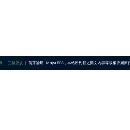
頁
｜
完整版規
｜ 萌芽論壇 ‧ Mnya BBS，本站所刊載之圖文內容等版權皆屬