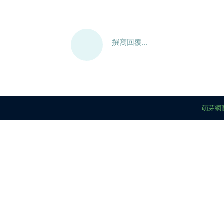
撰寫回覆...
萌芽網