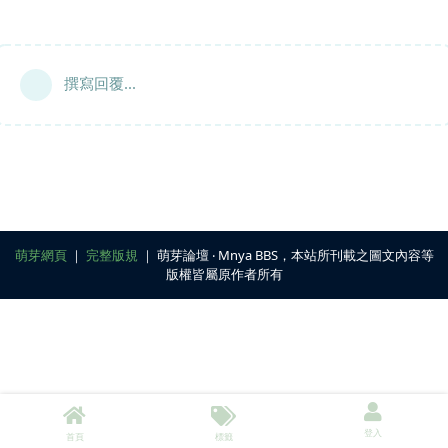
撰寫回覆...
萌芽網頁
｜
完整版規
｜ 萌芽論壇 ‧ Mnya BBS，本站所刊載之圖文內容等
版權皆屬原作者所有
登入
首頁
標籤