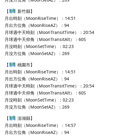
【
新竹縣】
月出時刻（MoonRiseTime）：14:51
月出方位角（MoonRiseAZ）：94
月球過中天時刻（MoonTransitTime）：20:54
月球過中天仰角（MoonTransitAlt）：60S
月沒時刻（MoonSetTime）：02:23
月沒方位角（MoonSetAZ）：269
【
桃園市】
月出時刻（MoonRiseTime）：14:51
月出方位角（MoonRiseAZ）：94
月球過中天時刻（MoonTransitTime）：20:54
月球過中天仰角（MoonTransitAlt）：60S
月沒時刻（MoonSetTime）：02:23
月沒方位角（MoonSetAZ）：269
【
澎湖縣】
月出時刻（MoonRiseTime）：14:57
月出方位角（MoonRiseAZ）：94