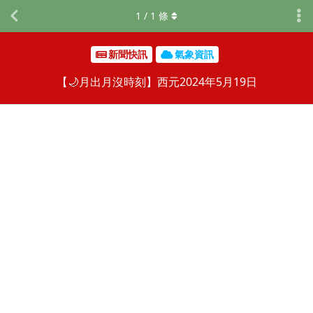
1
/
1
條
新聞快訊
氣象資訊
【🌙月出月沒時刻】西元2024年5月19日