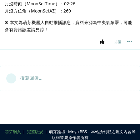
月沒時刻（MoonSetTime）：02:26
月沒方位角（MoonSetAZ）：269
※ 本文為萌芽機器人自動推播訊息，資料來源為中央氣象署，可能
會有資訊誤差請見諒！
回覆
撰寫回覆...
萌芽網頁
｜
完整版規
｜ 萌芽論壇 ‧ Mnya BBS，本站所刊載之圖文內容等
版權皆屬原作者所有