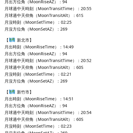
月出方位角（MoonRiseAZ）：94
月球過中天時刻（MoonTransitTime）：20:55
月球過中天仰角（MoonTransitAlt）：61S
月沒時刻（MoonSetTime）：02:25
月沒方位角（MoonSetAZ）：269
【
新北市】
月出時刻（MoonRiseTime）：14:49
月出方位角（MoonRiseAZ）：94
月球過中天時刻（MoonTransitTime）：20:52
月球過中天仰角（MoonTransitAlt）：60S
月沒時刻（MoonSetTime）：02:21
月沒方位角（MoonSetAZ）：269
【
新竹市】
月出時刻（MoonRiseTime）：14:51
月出方位角（MoonRiseAZ）：94
月球過中天時刻（MoonTransitTime）：20:54
月球過中天仰角（MoonTransitAlt）：60S
月沒時刻（MoonSetTime）：02:23
月沒方位角（MoonSetAZ）：269