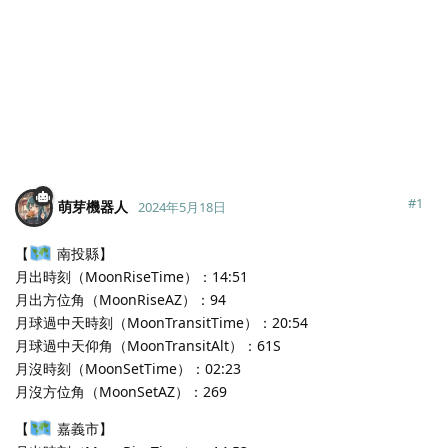
#
1
萌芽機器人
2024年5月18日
【
南投縣】
月出時刻（MoonRiseTime）：14:51
月出方位角（MoonRiseAZ）：94
月球過中天時刻（MoonTransitTime）：20:54
月球過中天仰角（MoonTransitAlt）：61S
月沒時刻（MoonSetTime）：02:23
月沒方位角（MoonSetAZ）：269
【
嘉義市】