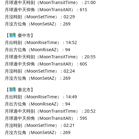
月球過中天時刻（MoonTransitTime）：21:00
月球過中天仰角（MoonTransitAlt）：61S
月沒時刻（MoonSetTime）：02:29
月沒方位角（MoonSetAZ）：269
【
臺中市】
月出時刻（MoonRiseTime）：14:52
月出方位角（MoonRiseAZ）：94
月球過中天時刻（MoonTransitTime）：20:55
月球過中天仰角（MoonTransitAlt）：60S
月沒時刻（MoonSetTime）：02:24
月沒方位角（MoonSetAZ）：269
【
臺北市】
月出時刻（MoonRiseTime）：14:49
月出方位角（MoonRiseAZ）：94
月球過中天時刻（MoonTransitTime）：20:52
月球過中天仰角（MoonTransitAlt）：59S
月沒時刻（MoonSetTime）：02:21
月沒方位角（MoonSetAZ）：269