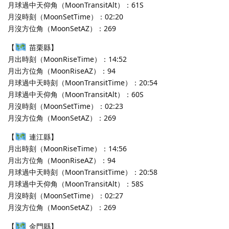
月球過中天仰角（MoonTransitAlt）：61S
月沒時刻（MoonSetTime）：02:20
月沒方位角（MoonSetAZ）：269
【
苗栗縣】
月出時刻（MoonRiseTime）：14:52
月出方位角（MoonRiseAZ）：94
月球過中天時刻（MoonTransitTime）：20:54
月球過中天仰角（MoonTransitAlt）：60S
月沒時刻（MoonSetTime）：02:23
月沒方位角（MoonSetAZ）：269
【
連江縣】
月出時刻（MoonRiseTime）：14:56
月出方位角（MoonRiseAZ）：94
月球過中天時刻（MoonTransitTime）：20:58
月球過中天仰角（MoonTransitAlt）：58S
月沒時刻（MoonSetTime）：02:27
月沒方位角（MoonSetAZ）：269
【
金門縣】